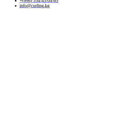
+(996) 554-45-04-65
info@curling.kg